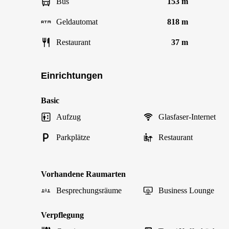
Bus
153 m
Geldautomat
818 m
Restaurant
37 m
Einrichtungen
Basic
Aufzug
Glasfaser-Internet
Parkplätze
Restaurant
Vorhandene Raumarten
Besprechungsräume
Business Lounge
Verpflegung