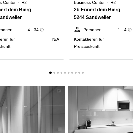
s Center
+2
Business Center
+2
ert dem Bierg
2b Ennert dem Bierg
andweiler
5244 Sandweiler
rsonen
4 - 34
Personen
1 - 4
eren für
N/A
Kontaktieren für
skunft
Preisauskunft