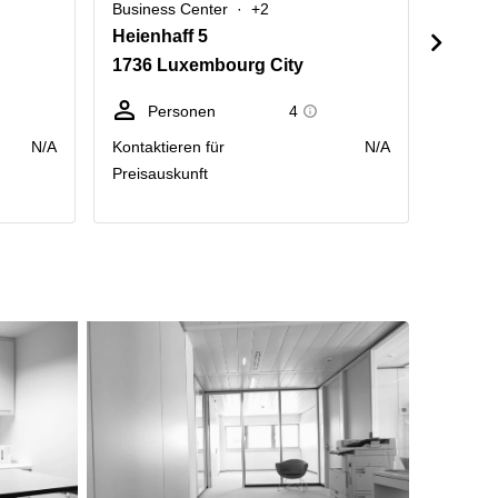
Business Center
+2
Busine
Heienhaff 5
Route
1736 Luxembourg City
2633 
Personen
4
Sc
N/A
Kontaktieren für
N/A
Preis p
Preisauskunft
Räumlic
Monat