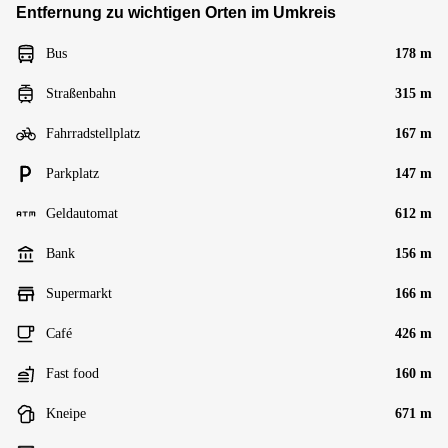
Entfernung zu wichtigen Orten im Umkreis
Bus
178 m
Straßenbahn
315 m
Fahrradstellplatz
167 m
Parkplatz
147 m
Geldautomat
612 m
Bank
156 m
Supermarkt
166 m
Café
426 m
Fast food
160 m
Kneipe
671 m