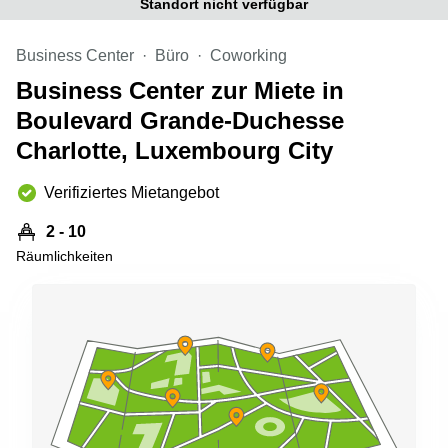
Standort nicht verfügbar
sur-
Alzette
Business Center
Büro
Coworking
Centres
d’affaires
Business Center zur Miete in
Sandweiler
Boulevard Grande-Duchesse
Charlotte, Luxembourg City
Verifiziertes Mietangebot
2 - 10
Räumlichkeiten