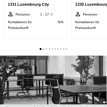
Bertrange
1331 Luxembourg City
1330 Luxembourg
Сoworking
Esch-sur-
Personen
1 - 17
Personen
Alzette
Kontaktieren für
N/A
Kontaktieren für
Сoworking
Preisauskunft
Preisauskunft
Sandweiler
Bureaux
Esch-
sur-
Alzette
Bureaux
Sandweiler
Bureaux
Luxembourg
Centres
d’affaires
Bertrange
Centres
Esch-